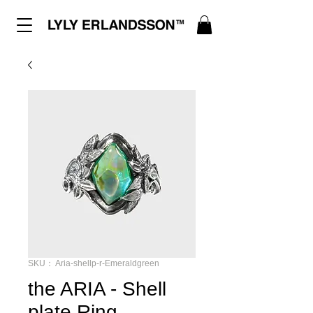
SKU： Aria-shellp-r-Emeraldgreen
the ARIA - Shell
plate Ring