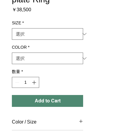
価
￥38,500
格
SIZE
*
COLOR
*
数量
*
Add to Cart
Color / Size