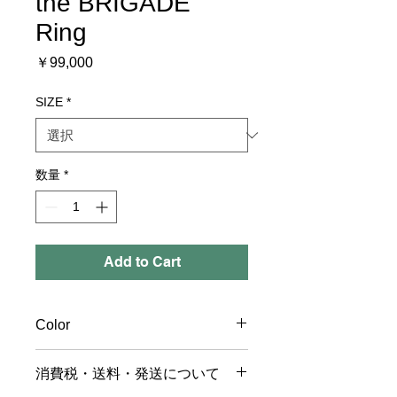
the BRIGADE
Ring
価
￥99,000
格
SIZE
*
数量
*
Add to Cart
Color
〔Color〕Yellow
消費税・送料・発送について
〔Size〕H:24mm W:30mm / 32g
〔Category〕リング