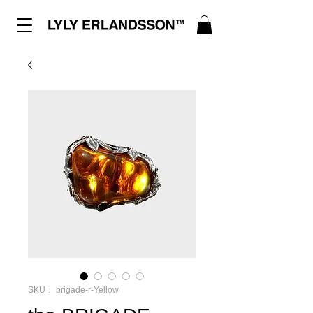
SKU： brigade-r-Yellow