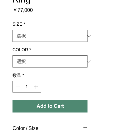
価
￥77,000
格
SIZE
*
COLOR
*
数量
*
Add to Cart
Color / Size