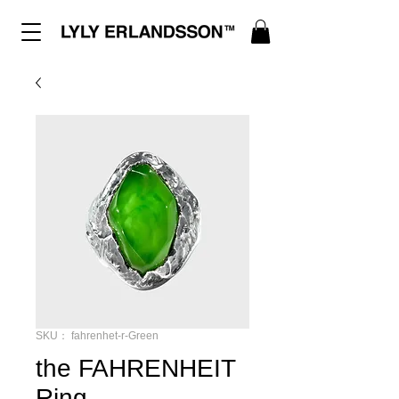
SKU： fahrenhet-r-Green
the FAHRENHEIT
Ring