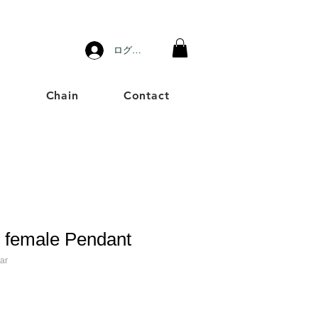
ログイン
g
Chain
Contact
female Pendant
ar