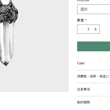
COLOR
*
選択
数量
*
Color
〔Color〕Clear
消費税・送料・発送に
〔Size〕H:57mm W:1
〔Category〕ペン
価格は税入の表記
注意事項
お支払い方法はク
ります。
【返品／交換／キャ
送料は別途頂戴い
制作期間
ご注文確定後のキャ
同梱する商品の有
来かねますので、予