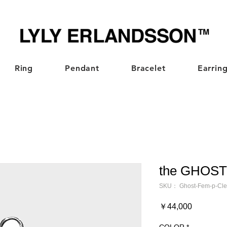
Ring
Pendant
Bracelet
Earrin
the GHOST 
SKU： Ghost-Fem-p-Cle
価
￥44,000
格