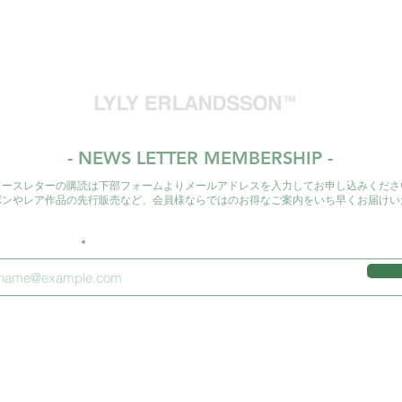
ますので、詳細は
◇制作期間：約一ヶ
また、万一、不良品
国内配送は主にヤ
（デザイナーの制作
品と交換を致します
外発送の際はEMS
合がございます。そ
の個体差などは不良
す。通常、ご注文
◇Production period 
かな欠陥がある場合
いてからの発送と
（Depending on the de
ませんのでご了承く
はその限りではご
delivery date may be 
また、不良品の交換
をよくご確認のう
your understanding.
と同等の品物を用意
日本国外への発送
返還にてご対応させ
- NEWS LETTER MEMBERSHIP -
はお客様のご負担
尚、商品画像の色目
い。
の商品とは若干異な
ュースレターの購読は下部フォームよりメールアドレスを入力してお申し込みくださ
お届け日時のご指
ポンやレア作品の先行販売など、会員様ならではのお得なご案内をいち早くお届けい
めご了承ください。
ださい。
【免責事項】
ルアドレスを入力
■商品は通常、制作
ります。
例外的に、ストック
いますが、その際は
品が時間差により既
います。予めご了承
お客様にご連絡のう
ていただきます。）