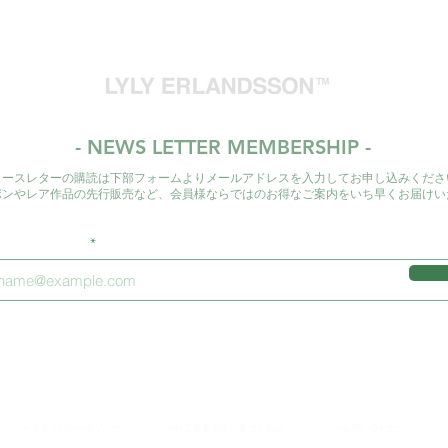
ますので、詳細は
◇制作期間：約一ヶ
また、万一、不良品
国内配送は主にヤ
（デザイナーの制作
品と交換を致します
外発送の際はEMS
合がございます。そ
の個体差などは不良
す。通常、ご注文
◇Production period 
かな欠陥がある場合
いてからの発送と
（Depending on the de
ませんのでご了承く
はその限りではご
delivery date may be 
また、不良品の交換
をよくご確認のう
your understanding.
と同等の品物を用意
- NEWS LETTER MEMBERSHIP -
日本国外への発送
返還にてご対応させ
はお客様のご負担
ュースレターの購読は下部フォームよりメールアドレスを入力してお申し込みくださ
尚、商品画像の色目
い。
ポンやレア作品の先行販売など、会員様ならではのお得なご案内をいち早くお届けい
の商品とは若干異な
お届け日時のご指
めご了承ください。
ださい。
ルアドレスを入力
【免責事項】
■商品は通常、制作
ります。
例外的に、ストック
いますが、その際は
品が時間差により既
います。予めご了承
お客様にご連絡のう
≫プライバシーポリシー
≫特定商取引法に基づく表記
≫お問い合わせ
ていただきます。）