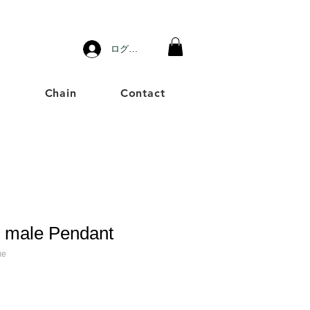
ログイン
g
Chain
Contact
 male Pendant
ue