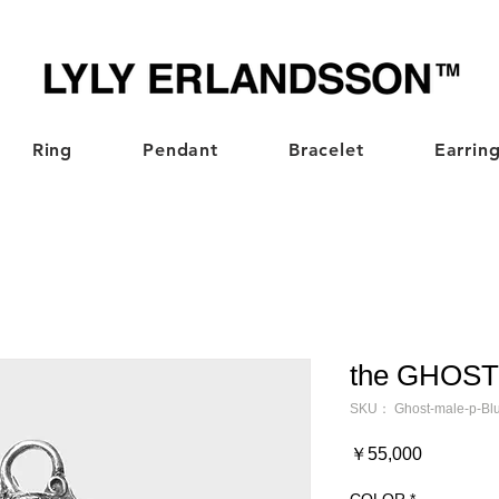
Ring
Pendant
Bracelet
Earrin
the GHOST
SKU： Ghost-male-p-Bl
価
￥55,000
格