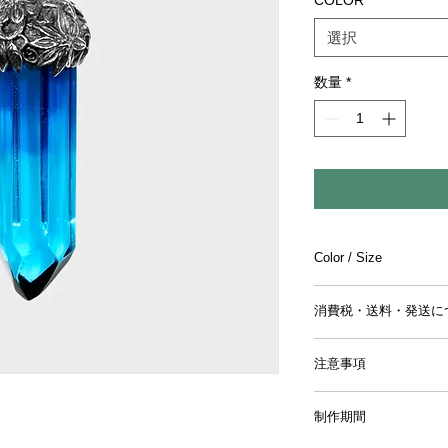
COLOR
*
選択
数量
*
Color / Size
〔Color〕Blue
消費税・送料・発送に
〔Size〕H:70mm W:2
〔Category〕ペン
価格は税入の表記
注意事項
お支払い方法はク
ります。
【返品／交換／キャ
送料は別途頂戴い
制作期間
ご注文確定後のキャ
同梱する商品の有
来かねますので、予