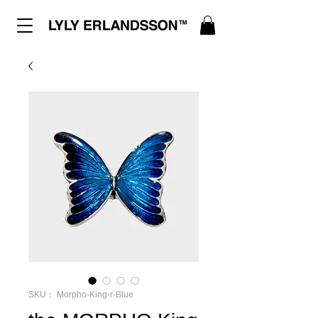
SKU： Morpho-King-r-Blue