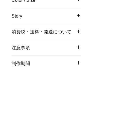
Color / Size
〔Color〕Blue
Story
〔Size〕H:50mm W:60mm / 50g
〔Category〕リング
世界一美しいと称される蝶「モルフ
消費税・送料・発送について
ォ」をイメージして製作された指環。
同じ指に重ねづけするスタイルもおす
価格は税入の表記となります。
すめ。
注意事項
お支払い方法はクレジットカード
蝶が舞い降り、みずからの指で休息し
によるご決済となります。
ているかのような美しい姿を表現し
【返品／交換／キャンセルについて】
送料は別途頂戴いたします。数
た。
制作期間
ご注文確定後のキャンセルおよびサイ
量・大きさ・重さ・同梱する商品
色味は一点一点がデザイナー本人によ
ズ交換はお受け出来かねますので、予
の有無等により変動する場合がご
◇制作期間：約一ヶ月
る手作業による製作のため、ふたつと
めご了承ください。
ざいますので、詳細はカート上に
（デザイナーの制作状況により、納期
同じものは存在しない。
また、万一、不良品の場合は、着払い
てご確認ください。
が多少前後する場合がございます。そ
にてご返品後、良品と交換を致しま
国内配送は主にヤマト運輸にて発
の旨、何卒ご了承ください。）
す。但し、ハンドメイドゆえの品固有
送いたします。国外発送の際は
◇Production period : about one
の個体差などは不良品とは認められま
EMSやFedex等にてご対応いたし
- NEWS LETTER MEMBERSHIP -
month
せん。 商品に明らかな欠陥がある場
ます。通常、ご注文後に制作期間
（Depending on the designer's
合を除き、返品及び交換には応じられ
ニュースレターの購読は下部フォームよりメールアドレ
を一ヶ月ほどいただいてからの発
production status, the delivery date
スを入力してお申し込みください。
ませんのでご了承ください。
限定クーポンやレア作品の先行販売など、会員様ならで
送となります。（ストック商品の
may be slightly delayed. Thank you
また、不良品の交換をご希望の場合で
はのお得なご案内をいち早くお届けいたします。
場合はその限りではございません
for your understanding.）