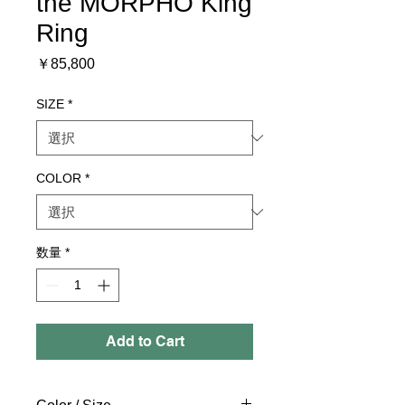
the MORPHO King
Ring
価
￥85,800
格
SIZE
*
COLOR
*
数量
*
Add to Cart