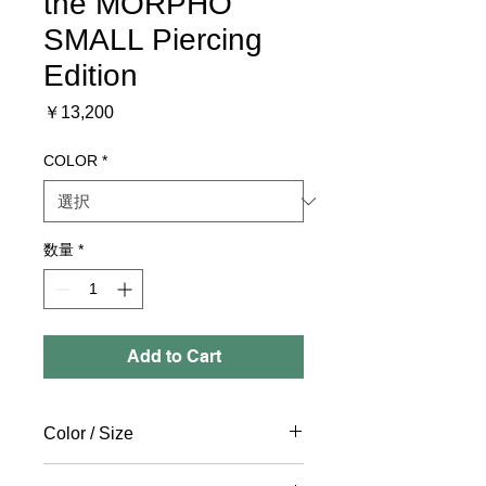
the MORPHO
SMALL Piercing
Edition
価
￥13,200
格
COLOR
*
数量
*
Add to Cart
Color / Size
〔Color〕Purple