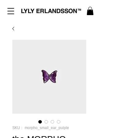
SKU： morpho_small_ear_pulple