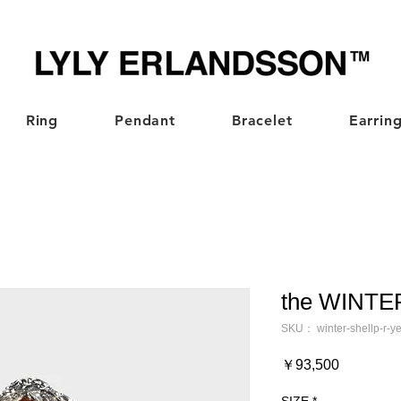
Ring
Pendant
Bracelet
Earrin
the WINTER 
SKU： winter-shellp-r-ye
価
￥93,500
格