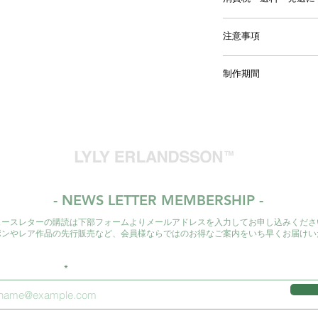
自然が作り上げる造
ランドを代表する人
価格は税入の表記
注意事項
お支払い方法はク
ります。
【返品／交換／キャ
送料は別途頂戴い
制作期間
ご注文確定後のキャ
同梱する商品の有
来かねますので、予
ますので、詳細は
◇制作期間：約一ヶ
また、万一、不良品
国内配送は主にヤ
（デザイナーの制作
品と交換を致します
外発送の際はEMS
合がございます。そ
の個体差などは不良
す。通常、ご注文
◇Production period 
かな欠陥がある場合
いてからの発送と
（Depending on the de
ませんのでご了承く
はその限りではご
delivery date may be 
また、不良品の交換
をよくご確認のう
your understanding.
と同等の品物を用意
- NEWS LETTER MEMBERSHIP -
日本国外への発送
返還にてご対応させ
はお客様のご負担
ュースレターの購読は下部フォームよりメールアドレスを入力してお申し込みくださ
尚、商品画像の色目
い。
ポンやレア作品の先行販売など、会員様ならではのお得なご案内をいち早くお届けい
の商品とは若干異な
お届け日時のご指
めご了承ください。
ださい。
ルアドレスを入力
【免責事項】
■商品は通常、制作
ります。