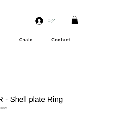
ログイン
g
Chain
Contact
- Shell plate Ring
llow