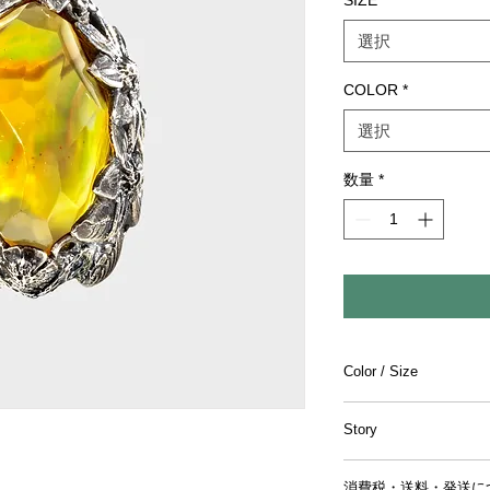
SIZE
*
選択
COLOR
*
選択
数量
*
Color / Size
〔Color〕Yellow
Story
〔Size〕H:32mm W:2
〔Category〕リング
極寒の海にそびえる
消費税・送料・発送に